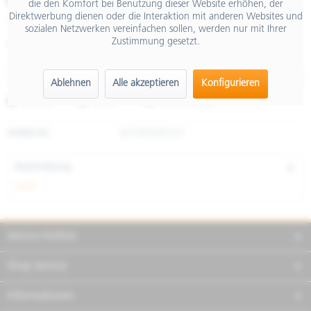
€ 14,90
die den Komfort bei Benutzung dieser Website erhöhen, der
Direktwerbung dienen oder die Interaktion mit anderen Websites und
inkl. MwSt.
sozialen Netzwerken vereinfachen sollen, werden nur mit Ihrer
Zustimmung gesetzt.
Größe
Ablehnen
Alle akzeptieren
Konfigurieren
Merken
Teilen
Finanzierung
Artikel-Nr.:
607085M05GY
Beschreibung
mehr
Service Hotline
Shop Service
Informationen