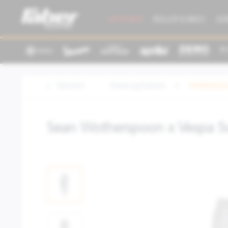
AKTIONEN
ROLLER & BIKES
GE
Übersicht
Kleidung/Zubehör
Textilbeklei
Sean Wotherspoon x Vespa S