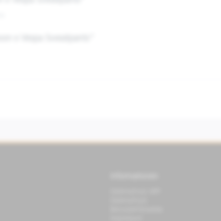
n x Vespa Sweatpants"
au
oon x Vespa Sweatpants"
Informationen
Datenschutz APP
Datenschutz
Benutzerhinweise
Impressum