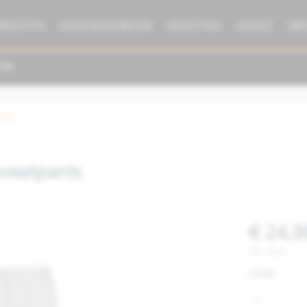
BRAUCHTE
KLEIDUNG/ZUBEHÖR
ERSATZTEILE
SERVICE
ÜBE
dung
weatpants
€ 24,9
inkl. MwSt.
Größe