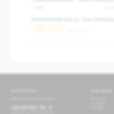
Produktinformationen "Sean Wotherspoo
Farbe:
Hellgr
Weiterführende Links zu "Sean Wothersp
Fragen zum Artikel?
Weitere Artikel von Vespa Zubehör
Service Hotline
Shop Service
Telefonische Beratung unter:
Feedback
Newsletter
+43 (0)1/491 59 - 0
Kontakt
während der Öffnungszeiten