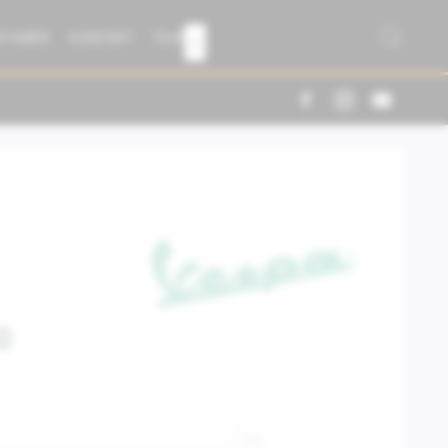
R FABER
KONTAKT
TEAM

0