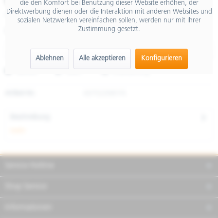
€ 29,90
die den Komfort bei Benutzung dieser Website erhöhen, der
Direktwerbung dienen oder die Interaktion mit anderen Websites und
inkl. MwSt.
sozialen Netzwerken vereinfachen sollen, werden nur mit Ihrer
Zustimmung gesetzt.
Größe
Ablehnen
Alle akzeptieren
Konfigurieren
Merken
Teilen
Finanzierung
Artikel-Nr.:
607522M01FL
Beschreibung
mehr
Service Hotline
Shop Service
Informationen