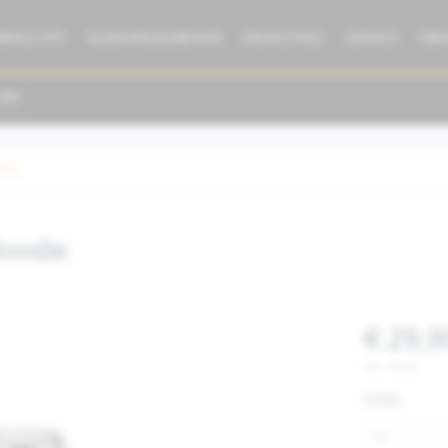
BRAUCHTE
KLEIDUNG/ZUBEHÖR
ERSATZTEILE
SERVICE
ÜBE
dung
oodie
€ 29,9
inkl. MwSt.
Größe