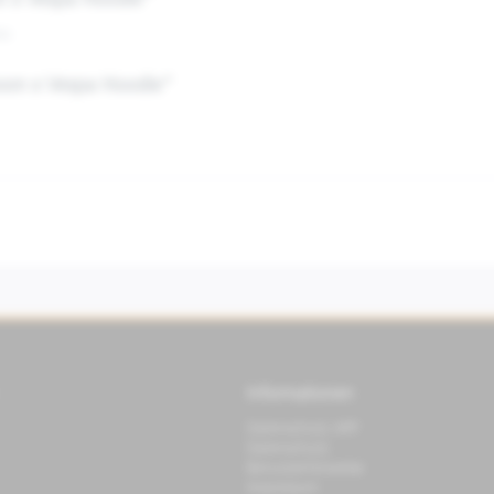
n x Vespa Hoodie"
au
oon x Vespa Hoodie"
Informationen
Datenschutz APP
Datenschutz
Benutzerhinweise
Impressum