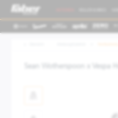
AKTIONEN
ROLLER & BIKES
GE
Übersicht
Kleidung/Zubehör
Textilbeklei
Sean Wotherspoon x Vespa H