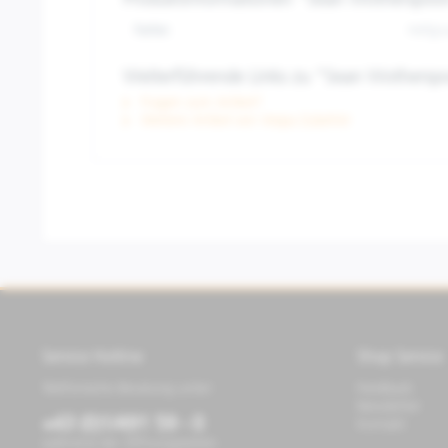
Produktinformationen "Sean Wotherspoo
Farbe:
Hellgr
Weiterführende Links zu "Sean Wothersp
Fragen zum Artikel?
Weitere Artikel von Vespa Zubehör
Service Hotline
Shop Service
Telefonische Beratung unter:
Feedback
Newsletter
+43 (0)1/491 59 - 0
Kontakt
während der Öffnungszeiten