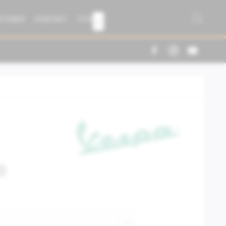
R FABER
KONTAKT
TEAM

0