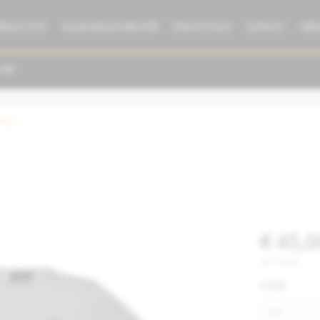
BRAUCHTE
KLEIDUNG/ZUBEHÖR
ERSATZTEILE
SERVICE
ÜBE
dung
€ 45,0
inkl. MwSt.
Größe