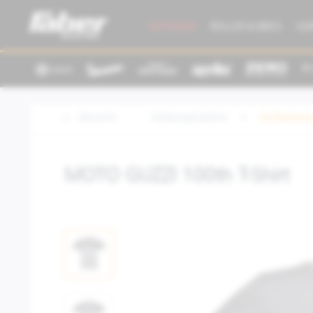
AKTIONEN
ROLLER & BIKES
GE
Übersicht
Kleidung/Zubehör
Textilbeklei
MOTO GUZZI 100th T-Shirt