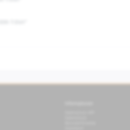
 T-Shirt"
0th T-Shirt"
Informationen
Datenschutz APP
Datenschutz
Benutzerhinweise
Impressum