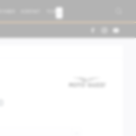
R FABER
KONTAKT
TEAM

0