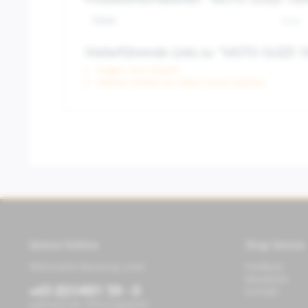
Produktinformationen "MOTO GUZZI 100th
Farbe:
Grau
Weiterführende Links zu "MOTO GUZZI 10
Fragen zum Artikel?
Weitere Artikel von Moto Guzzi Zubehör
Service Hotline
Shop Service
Telefonische Beratung unter:
Feedback
Newsletter
+43 (0)1/491 59 - 0
Kontakt
während der Öffnungszeiten