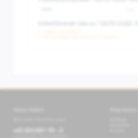
Produktinformationen "MOTO GUZZI 100
Farbe:
Grau
Weiterführende Links zu "MOTO GUZZI 1
Fragen zum Artikel?
Weitere Artikel von Moto Guzzi Zubehör
Service Hotline
Shop Service
Telefonische Beratung unter:
Feedback
Newsletter
+43 (0)1/491 59 - 0
Kontakt
während der Öffnungszeiten