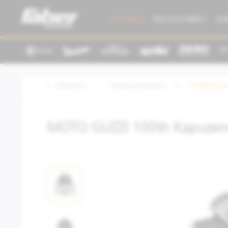
AKTIONEN
ROLLER & BIKES
GE
Übersicht
Kleidung/Zubehör
Textilbeklei
MOTO GUZZI 100th Kapuzen