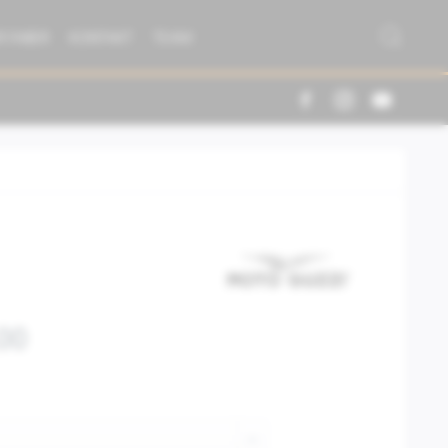
R FABER
KONTAKT
TEAM
00