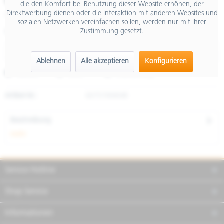
€ 79,00
die den Komfort bei Benutzung dieser Website erhöhen, der
Direktwerbung dienen oder die Interaktion mit anderen Websites und
inkl. MwSt.
sozialen Netzwerken vereinfachen sollen, werden nur mit Ihrer
Zustimmung gesetzt.
Größe
Ablehnen
Alle akzeptieren
Konfigurieren
Merken
Teilen
Finanzierung
Artikel-Nr.:
607576M04B
Beschreibung
mehr
Service Hotline
Shop Service
Informationen