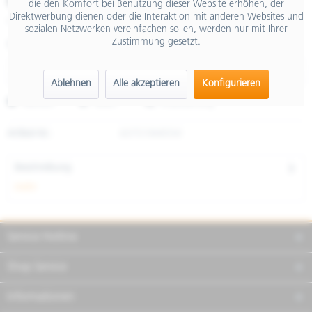
€ 49,00
die den Komfort bei Benutzung dieser Website erhöhen, der
Direktwerbung dienen oder die Interaktion mit anderen Websites und
inkl. MwSt.
sozialen Netzwerken vereinfachen sollen, werden nur mit Ihrer
Zustimmung gesetzt.
Größe
Ablehnen
Alle akzeptieren
Konfigurieren
Merken
Teilen
Finanzierung
Artikel-Nr.:
607574M05W
Beschreibung
mehr
Service Hotline
Shop Service
Informationen