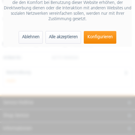
€ 59,00
die den Komfort bei Benutzung dieser Website erhöhen, der
Direktwerbung dienen oder die Interaktion mit anderen Websites und
inkl. MwSt.
sozialen Netzwerken vereinfachen sollen, werden nur mit Ihrer
Zustimmung gesetzt.
Größe
Ablehnen
Alle akzeptieren
Konfigurieren
Merken
Teilen
Finanzierung
Artikel-Nr.:
607574M06W
Beschreibung
mehr
Service Hotline
Shop Service
Informationen