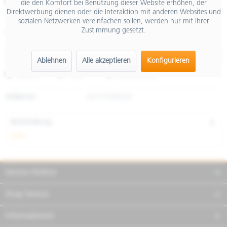
€ 49,00
die den Komfort bei Benutzung dieser Website erhöhen, der
Direktwerbung dienen oder die Interaktion mit anderen Websites und
inkl. MwSt.
sozialen Netzwerken vereinfachen sollen, werden nur mit Ihrer
Zustimmung gesetzt.
Größe
Ablehnen
Alle akzeptieren
Konfigurieren
Merken
Teilen
Finanzierung
Artikel-Nr.:
607575M03W
Beschreibung
mehr
Service Hotline
Shop Service
Informationen