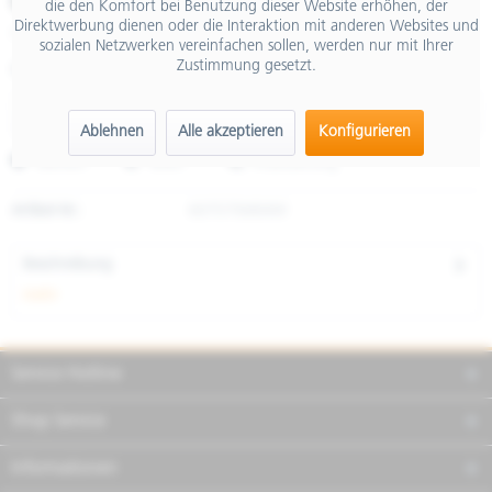
€ 49,00
die den Komfort bei Benutzung dieser Website erhöhen, der
Direktwerbung dienen oder die Interaktion mit anderen Websites und
inkl. MwSt.
sozialen Netzwerken vereinfachen sollen, werden nur mit Ihrer
Zustimmung gesetzt.
Größe
Ablehnen
Alle akzeptieren
Konfigurieren
Merken
Teilen
Finanzierung
Artikel-Nr.:
607575M04W
Beschreibung
mehr
Service Hotline
Shop Service
Informationen