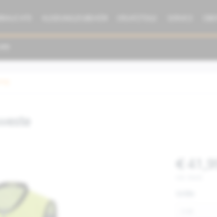
BRAUCHTE
KLEIDUNG/ZUBEHÖR
ERSATZTEILE
SERVICE
ÜBE
dung
weste
€ 41,9
inkl. MwSt.
Größe