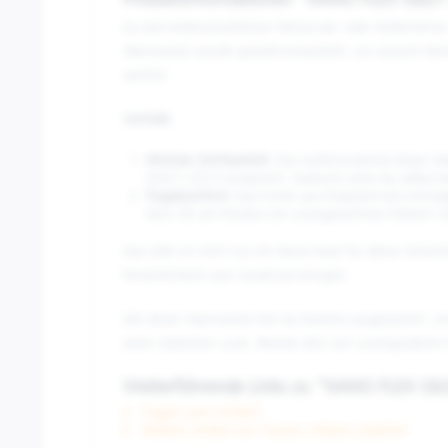
Produktinformationen "NANO FLEX GILET 
Du bist leidenschaftlicher Motorrad- oder Rollerfahr
Warnweste wurde speziell entwickelt, um sowohl dein
werfen:
Vorteile:
Höchste Sichtbarkeit:
Das Außenmaterial dieser Wa
20471:2013 entspricht. Dadurch wirst du selbst
Tragekomfort:
Das Futter aus Polyesternetz ermög
Aero 3D am Rücken ein unangenehmes Flattern w
Das Gilet ist nicht nur ein Must-have für deine Sich
Persönlichkeit zum Ausdruck bringen.
Mit dieser Warnweste bist du bestens ausgestattet, um
einen stylischen Look. Bereite dich auf unvergessliche
Weiterführende Links zu "NANO FLEX GILE
Fragen zum Artikel?
Weitere Artikel von Tucano Urbano Zubehör