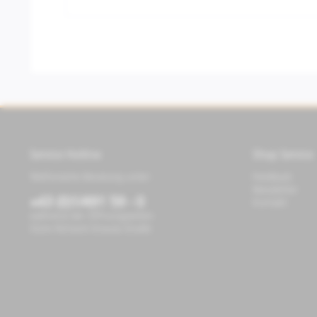
Service Hotline
Shop Service
Telefonische Beratung unter:
Feedback
Newsletter
+43 (0)1/491 59 - 0
Kontakt
während der Öffnungszeiten
Store Richard-Strauss-Straße