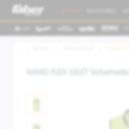
AKTIONEN
ROLLER & BIKES
GE
Übersicht
Kleidung/Zubehör
Textilbeklei
NANO FLEX GILET Sicherheits