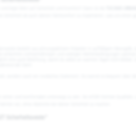
Sicherheitsweste"
er und legst Wert auf Sicherheit und Komfort? Dann ist die
TUCANO URBA
e Sicherheit als auch deinen Fahrkomfort zu maximieren. Lass uns einen
rnweste besteht aus atmungsaktivem Polyester in auffälligem Neongelb,
 bei schlechten Lichtverhältnissen und widrigen Wetterbedingungen opti
licht eine gute Belüftung, damit du selbst an warmen Tagen kühl bleibst. 
ährend der Fahrt.
erheit, sondern auch ein modisches Statement. Du kannst es bequem über d
 sicher und komfortabel unterwegs zu sein. Sie erfüllt höchste Qualitäts- u
 Fahrten vor, ohne Abstriche bei deiner Sicherheit zu machen.
T Sicherheitsweste"