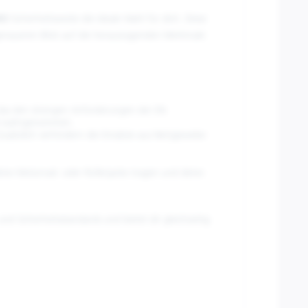
NO
Sicherheitsweste die ideale Wahl für dich. Diese
 genaueren Blick auf die herausragenden Merkmale
 das den strengen Anforderungen der EN
mal wahrgenommen.
Zusätzlich verhindern die Einsätze aus Netzgewebe
eine Motorrad- oder Rollerjacke tragen und deine
nd Sicherheitsstandards und bietet dir gleichzeitig