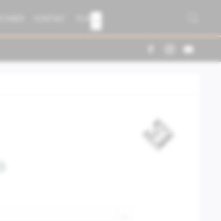
R FABER
KONTAKT
TEAM

9