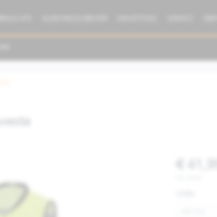
BRAUCHTE
KLEIDUNG/ZUBEHÖR
ERSATZTEILE
SERVICE
ÜBE
dung
weste
€ 41,9
inkl. MwSt.
Größe