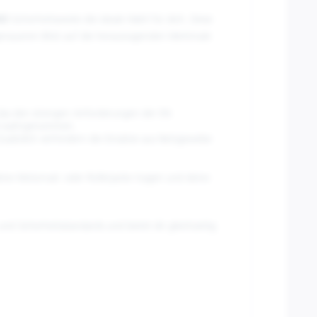
NO
Sicherheitsweste die ideale Wahl für dich. Diese
 genaueren Blick auf die herausragenden Merkmale
 das den strengen Anforderungen der EN
mal wahrgenommen.
Zusätzlich verhindern die Einsätze aus Netzgewebe
eine Motorrad- oder Rollerjacke tragen und deine
nd Sicherheitsstandards und bietet dir gleichzeitig