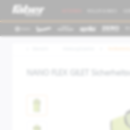
AKTIONEN
ROLLER & BIKES
GE
Übersicht
Kleidung/Zubehör
Textilbeklei
NANO FLEX GILET Sicherheits