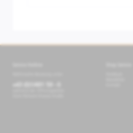
Service Hotline
Shop Service
Telefonische Beratung unter:
Feedback
Newsletter
+43 (0)1/491 59 - 0
Kontakt
während der Öffnungszeiten
Store Richard-Strauss-Straße