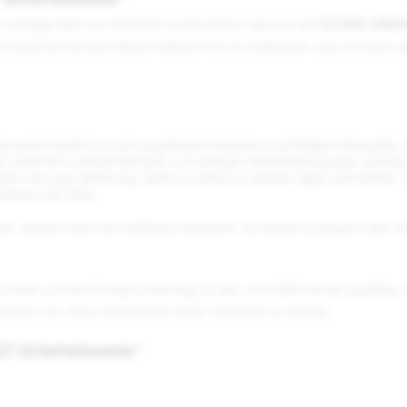
Sicherheitsweste"
er und legst Wert auf Sicherheit und Komfort? Dann ist die
TUCANO URBA
e Sicherheit als auch deinen Fahrkomfort zu maximieren. Lass uns einen
rnweste besteht aus atmungsaktivem Polyester in auffälligem Neongelb,
 bei schlechten Lichtverhältnissen und widrigen Wetterbedingungen opti
licht eine gute Belüftung, damit du selbst an warmen Tagen kühl bleibst. 
ährend der Fahrt.
erheit, sondern auch ein modisches Statement. Du kannst es bequem über d
 sicher und komfortabel unterwegs zu sein. Sie erfüllt höchste Qualitäts- u
 Fahrten vor, ohne Abstriche bei deiner Sicherheit zu machen.
T Sicherheitsweste"