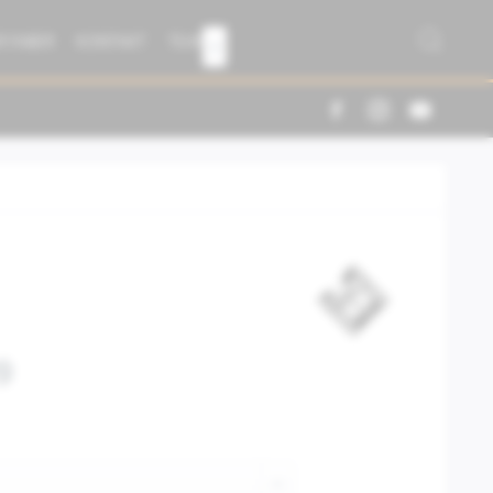
R FABER
KONTAKT
TEAM

9