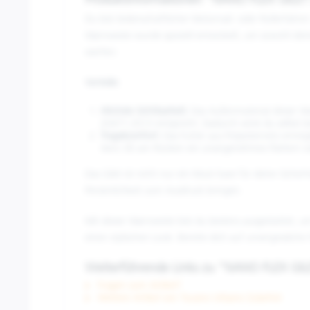
Produktinformationen "NANO FLEX GILET 
Du bist leidenschaftlicher Motorrad- oder Rollerfahr
Warnweste wurde speziell entwickelt, um sowohl dein
werfen:
Vorteile:
Höchste Sichtbarkeit:
Das Außenmaterial dieser Wa
20471:2013 entspricht. Dadurch wirst du selbst
Tragekomfort:
Das Futter aus Polyesternetz ermög
Aero 3D am Rücken ein unangenehmes Flattern w
Das Gilet ist nicht nur ein Must-have für deine Sich
Persönlichkeit zum Ausdruck bringen.
Mit dieser Warnweste bist du bestens ausgestattet, um
einen stylischen Look. Bereite dich auf unvergessliche
Weiterführende Links zu "NANO FLEX GILE
Fragen zum Artikel?
Weitere Artikel von Tucano Urbano Zubehör