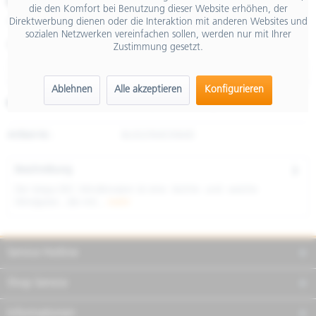
€ 159,00
die den Komfort bei Benutzung dieser Website erhöhen, der
Direktwerbung dienen oder die Interaktion mit anderen Websites und
inkl. MwSt.
sozialen Netzwerken vereinfachen sollen, werden nur mit Ihrer
Größe
Zustimmung gesetzt.
Ablehnen
Alle akzeptieren
Konfigurieren
Merken
Teilen
Finanzierung
Artikel-Nr.:
8L0029M03NMD
Beschreibung
Die Vespa DEC Windbreaker ist eine leichte und weiche
Windjacke , die mit...
mehr
Service Hotline
Shop Service
Informationen