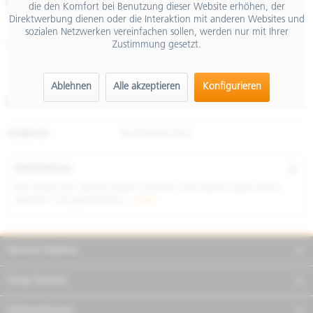
€ 125,00
die den Komfort bei Benutzung dieser Website erhöhen, der
Direktwerbung dienen oder die Interaktion mit anderen Websites und
inkl. MwSt.
sozialen Netzwerken vereinfachen sollen, werden nur mit Ihrer
Zustimmung gesetzt.
Größe
Ablehnen
Alle akzeptieren
Konfigurieren
Merken
Teilen
Finanzierung
Artikel-Nr.:
8L0036M02ORG
Beschreibung
Der Vespa DEC Hoodie bietet Komfort und Wärme dank seines
weichen und gebürsteten...
mehr
Service Hotline
Shop Service
Informationen