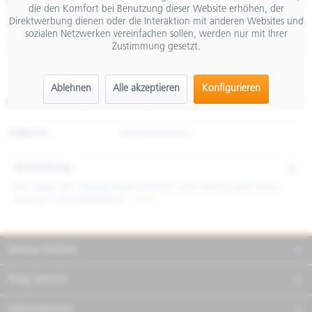
€ 125,00
die den Komfort bei Benutzung dieser Website erhöhen, der
Direktwerbung dienen oder die Interaktion mit anderen Websites und
inkl. MwSt.
sozialen Netzwerken vereinfachen sollen, werden nur mit Ihrer
Größe
Zustimmung gesetzt.
Ablehnen
Alle akzeptieren
Konfigurieren
Merken
Teilen
Finanzierung
Artikel-Nr.:
8L0036M04ORG
Beschreibung
Der Vespa DEC Hoodie bietet Komfort und Wärme dank seines
weichen und gebürsteten...
mehr
Service Hotline
Shop Service
Informationen