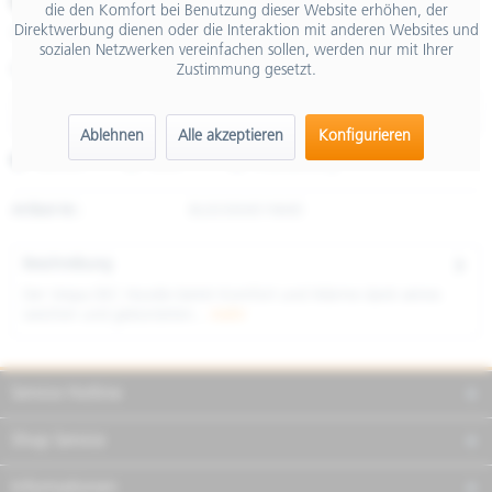
€ 125,00
die den Komfort bei Benutzung dieser Website erhöhen, der
Direktwerbung dienen oder die Interaktion mit anderen Websites und
inkl. MwSt.
sozialen Netzwerken vereinfachen sollen, werden nur mit Ihrer
Zustimmung gesetzt.
Größe
Ablehnen
Alle akzeptieren
Konfigurieren
Merken
Teilen
Finanzierung
Artikel-Nr.:
8L0036M01NMD
Beschreibung
Der Vespa DEC Hoodie bietet Komfort und Wärme dank seines
weichen und gebürsteten...
mehr
Service Hotline
Shop Service
Informationen