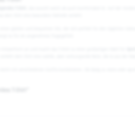
s T-Shirt"
egendes T-Shirt
, das sowohl weich als auch komfortabel ist. Auf der Vorde
s dem Shirt eine besondere Ästhetik verleiht.
 einen glatten und bequemen Sitz, der sich perfekt für den täglichen Gebr
rgt so für ein angenehmes Tragegefühl.
r Körperform an und macht das T-Shirt zu einer großartigen Wahl für
Spor
leiht dem Shirt eine subtile, aber wirkungsvolle Note, die es aus der Mass
h leicht mit verschiedenen Outfits kombinieren. Ob lässig zu Jeans oder sportl
ess T-Shirt"