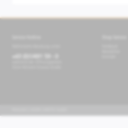
Service Hotline
Shop Service
Telefonische Beratung unter:
Feedback
Newsletter
+43 (0)1/491 59 - 0
Kontakt
während der Öffnungszeiten
Store Richard-Strauss-Straße
PIAGGIO | VESPA | MOTO GUZZI