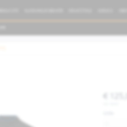
BRAUCHTE
KLEIDUNG/ZUBEHÖR
ERSATZTEILE
SERVICE
ÜBE
dung
€ 125,
inkl. MwSt.
Größe