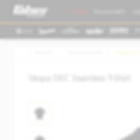
AKTIONEN
ROLLER & BIKES
GE
Übersicht
Kleidung/Zubehör
Textilbeklei
Vespa DEC Seamless T-Shirt