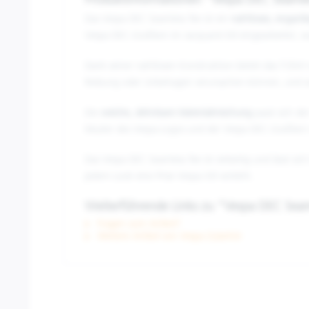
Produktinformationen "Vespa DEC Seamles
Das Vespa DEC Seamless Tee ist ein
nahtloses, enganli
Vespa DEC-Grafiken im Jacquard-Stil eingearbeitet, wa
Dank seiner nahtlosen Konstruktion bietet das T-Shirt
Reibung oder Unbehagen verursachen können, und so
Die
weiche, dehnbare Materialmischung
passt sich de
Muster des Vespa-Logos und der Vespa DEC-Grafiken ver
Das Vespa DEC Seamless Tee ist vielseitig und lässt sic
jedem Look eine Prise Vespa-Stil verleiht.
Weiterführende Links zu "Vespa DEC Seaml
Fragen zum Artikel?
Weitere Artikel von Vespa Zubehör