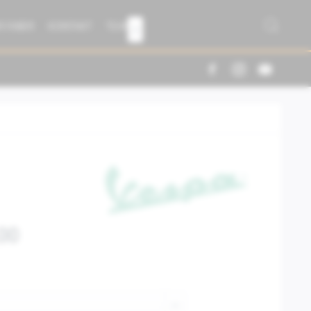
R FABER
KONTAKT
TEAM

00