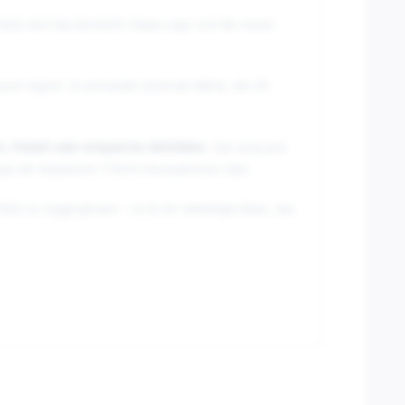
rseite sind das ikonische Vespa-Logo und die neuen
auch eignet. Es vermeidet störende Nähte, die oft
t, Freizeit oder entspannte Aktivitäten
. Das Jacquard-
e der klassischen T-Shirts herausstechen lässt.
ich zu Jogginghosen – es ist ein vielseitiges Basic, das