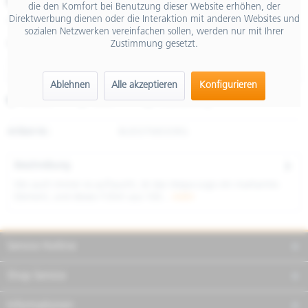
€ 65,00
die den Komfort bei Benutzung dieser Website erhöhen, der
Direktwerbung dienen oder die Interaktion mit anderen Websites und
inkl. MwSt.
sozialen Netzwerken vereinfachen sollen, werden nur mit Ihrer
Zustimmung gesetzt.
Größe
Ablehnen
Alle akzeptieren
Konfigurieren
Merken
Teilen
Finanzierung
Artikel-Nr.:
8L0037M03ORG
Beschreibung
Wo auch immer es auftaucht, ist das Vespa-Logo ein markantes
Element, und dieses T-Shirt aus 100...
mehr
Service Hotline
Shop Service
Informationen