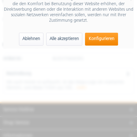
€ 65,00
die den Komfort bei Benutzung dieser Website erhöhen, der
Direktwerbung dienen oder die Interaktion mit anderen Websites und
inkl. MwSt.
sozialen Netzwerken vereinfachen sollen, werden nur mit Ihrer
Größe
Zustimmung gesetzt.
Ablehnen
Alle akzeptieren
Konfigurieren
Merken
Teilen
Finanzierung
Artikel-Nr.:
8L0037M04ORG
Beschreibung
Wo auch immer es auftaucht, ist das Vespa-Logo ein markantes
Element, und dieses T-Shirt aus 100...
mehr
Service Hotline
Shop Service
Informationen