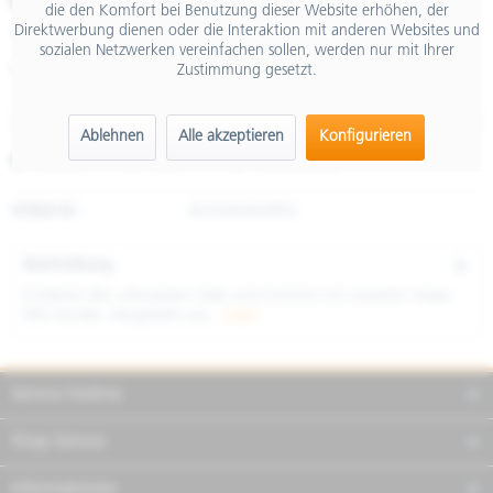
€ 125,00
die den Komfort bei Benutzung dieser Website erhöhen, der
Direktwerbung dienen oder die Interaktion mit anderen Websites und
inkl. MwSt.
sozialen Netzwerken vereinfachen sollen, werden nur mit Ihrer
Zustimmung gesetzt.
Größe
Ablehnen
Alle akzeptieren
Konfigurieren
Merken
Teilen
Finanzierung
Artikel-Nr.:
8L0046M04RED
Beschreibung
Entdecke den ultimativen Style und Komfort mit unserem Vespa
RED Hoodie. Hergestellt aus...
mehr
Service Hotline
Shop Service
Informationen