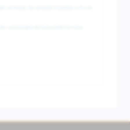
n und Einsatz. Die versteckte Knopfleiste in Ton mit
der- und Rückseite des Polos verleiht ihm einen