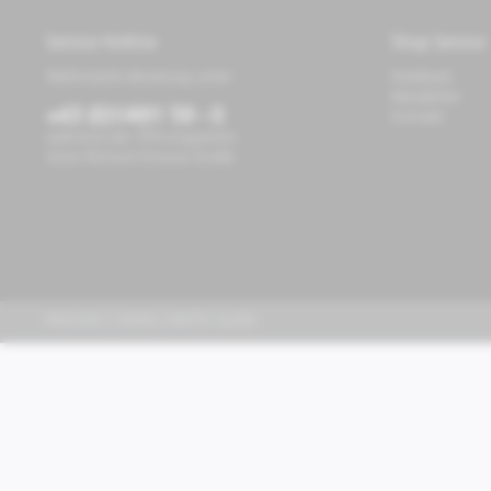
Service Hotline
Shop Service
Telefonische Beratung unter:
Feedback
Newsletter
+43 (0)1/491 59 - 0
Kontakt
während der Öffnungszeiten
Store Richard-Strauss-Straße
PIAGGIO | VESPA | MOTO GUZZI