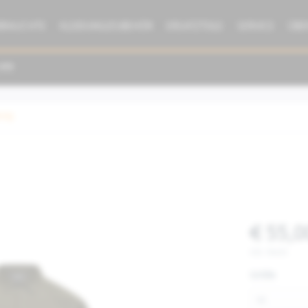
BRAUCHTE
KLEIDUNG/ZUBEHÖR
ERSATZTEILE
SERVICE
ÜBE
dung
€ 55,0
inkl. MwSt.
Größe