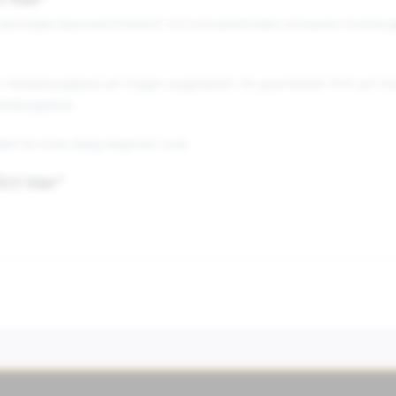
LO Man"
rzärmeliges Baumwoll-Poloshirt mit kontrastierendem schwarzen Innenkrage
m Verstärkungsband am Kragen ausgestattet. Ein gummiierter Print auf Vor
Kleidungsstück.
ahl für einen lässig-eleganten Look.
POLO Man"