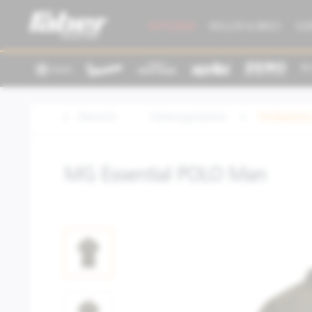
AKTIONEN
ROLLER & BIKES
GE
Übersicht
Kleidung/Zubehör
Textilbeklei
MG Essential POLO Man