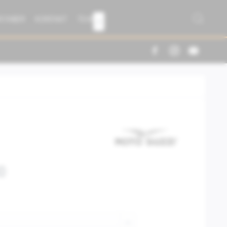
R FABER
KONTAKT
TEAM

0