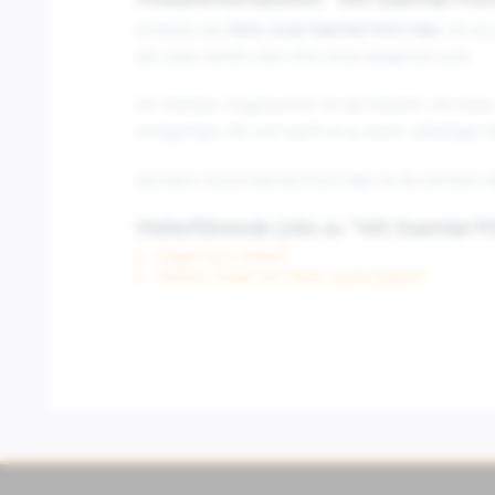
Produktinformationen "MG Essential PO
Entdecke das
Moto Guzzi Essential POLO Man
: Ein ku
der Leiste verleiht dem Shirt einen eleganten Look.
Für höchsten Tragekomfort ist das Poloshirt mit eine
einzigartigen Stil und macht es zu einem vielseitigen 
Das Moto Guzzi Essential POLO Man ist die perfekte W
Weiterführende Links zu "MG Essential 
Fragen zum Artikel?
Weitere Artikel von Moto Guzzi Zubehör