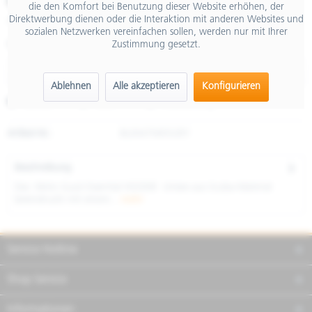
€ 139,00
die den Komfort bei Benutzung dieser Website erhöhen, der
Direktwerbung dienen oder die Interaktion mit anderen Websites und
inkl. MwSt.
sozialen Netzwerken vereinfachen sollen, werden nur mit Ihrer
Zustimmung gesetzt.
Größe
Ablehnen
Alle akzeptieren
Konfigurieren
Merken
Teilen
Finanzierung
Artikel-Nr.:
8L0047M05GRY
Beschreibung
Das Moto Guzzi Essential HOODIE Unisex aus Scuba-Material
beeindruckt mit einem...
mehr
Service Hotline
Shop Service
Informationen