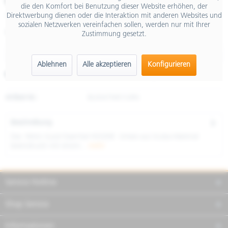
€ 139,00
die den Komfort bei Benutzung dieser Website erhöhen, der
Direktwerbung dienen oder die Interaktion mit anderen Websites und
inkl. MwSt.
sozialen Netzwerken vereinfachen sollen, werden nur mit Ihrer
Größe
Zustimmung gesetzt.
Ablehnen
Alle akzeptieren
Konfigurieren
Merken
Teilen
Finanzierung
Artikel-Nr.:
8L0047M01GRN
Beschreibung
Das Moto Guzzi Essential HOODIE Unisex aus Scuba-Material
beeindruckt mit einem...
mehr
Service Hotline
Shop Service
Informationen