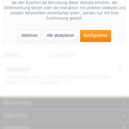
€ 99,00
die den Komfort bei Benutzung dieser Website erhöhen, der
Direktwerbung dienen oder die Interaktion mit anderen Websites und
inkl. MwSt.
sozialen Netzwerken vereinfachen sollen, werden nur mit Ihrer
Zustimmung gesetzt.
Größe
Ablehnen
Alle akzeptieren
Konfigurieren
Merken
Teilen
Finanzierung
Artikel-Nr.:
8L0048M03GRY
Beschreibung
Entdecke das Moto Guzzi Essential SWEATSHIRT aus Scuba-
Material mit einem markanten...
mehr
Service Hotline
Shop Service
Informationen