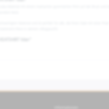
EATSHIRT Man"
cuba-Material mit einem markanten gummierten Print auf der Brust und 
esondere Note.
wertigem Material und ist perfekt für alle, die ihren Style mit einer Pris
 Statement-Piece in deinem Alltagsoutfit.
 SWEATSHIRT Man"
Informationen