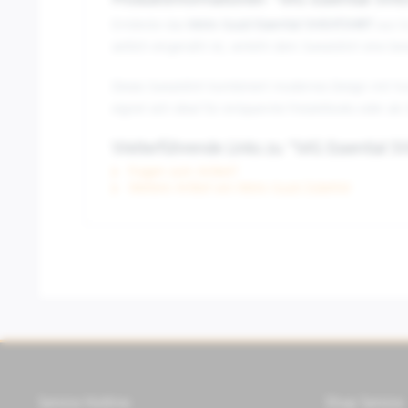
Produktinformationen "MG Essential SW
Entdecke das
Moto Guzzi Essential SWEATSHIRT
aus S
seitlich eingenäht ist, verleiht dem Sweatshirt eine b
Dieses Sweatshirt kombiniert modernes Design mit hoch
eignet sich ideal für entspannte Freizeitlooks oder als
Weiterführende Links zu "MG Essential
Fragen zum Artikel?
Weitere Artikel von Moto Guzzi Zubehör
Service Hotline
Shop Service