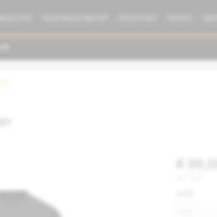
BRAUCHTE
KLEIDUNG/ZUBEHÖR
ERSATZTEILE
SERVICE
ÜBE
dung
an
€ 99,0
inkl. MwSt.
Größe