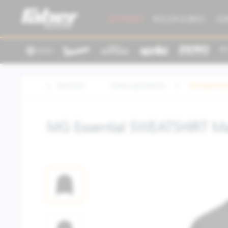
AKTIONEN
ROLLER & BIKES
GE
Übersicht
Kleidung/Zubehör
Textilbeklei
MG Essential SWEATSHIRT M