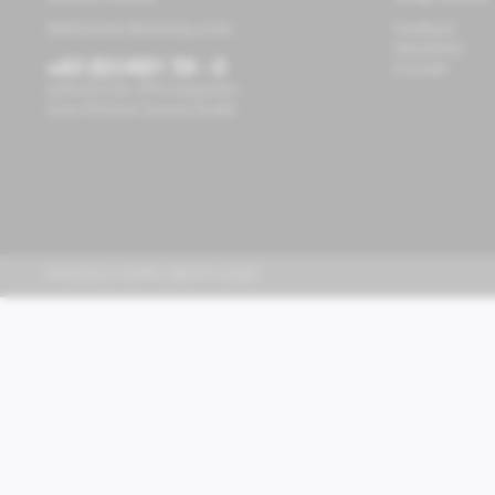
Telefonische Beratung unter:
Feedback
Newsletter
+43 (0)1/491 59 - 0
Kontakt
während der Öffnungszeiten
Store Richard-Strauss-Straße
PIAGGIO | VESPA | MOTO GUZZI