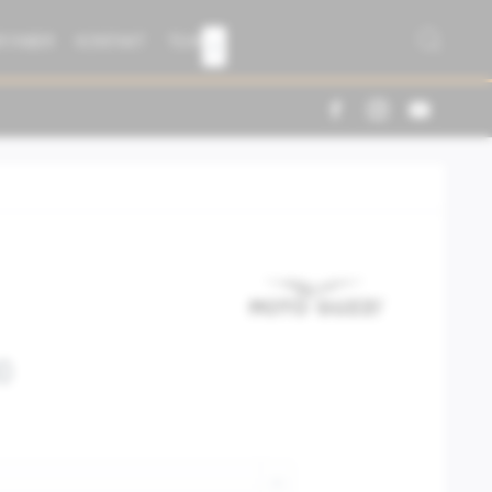
R FABER
KONTAKT
TEAM

0