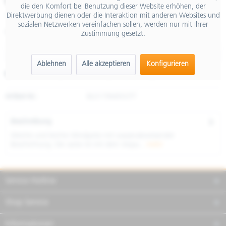
€ 159,00
die den Komfort bei Benutzung dieser Website erhöhen, der
Direktwerbung dienen oder die Interaktion mit anderen Websites und
inkl. MwSt.
sozialen Netzwerken vereinfachen sollen, werden nur mit Ihrer
Größe
Zustimmung gesetzt.
Ablehnen
Alle akzeptieren
Konfigurieren
Merken
Teilen
Finanzierung
Artikel-Nr.:
8L0179M05OTT
Beschreibung
Weiche und leichte Windjacke mit wasserabweisender
Beschichtung. Die Jacke ist mit dem Vespa...
mehr
Service Hotline
Shop Service
Informationen