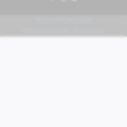
PIAGGIO | VESPA | MOTO GUZZI
FABER KFZ-Vertriebs GmbH - All rights reserved