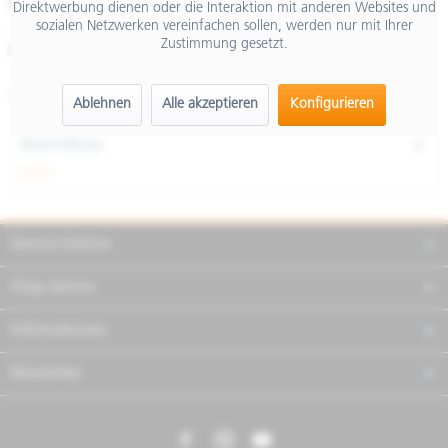
€ 174,00
Direktwerbung dienen oder die Interaktion mit anderen Websites und
sozialen Netzwerken vereinfachen sollen, werden nur mit Ihrer
inkl. MwSt.
Zustimmung gesetzt.
Merken
Teilen
Finanzierung
Artikel-Nr.:
CM292707
Ablehnen
Alle akzeptieren
Konfigurieren
Beschreibung
mehr
Service Hotline
Shop Service
Informationen
Newsletter