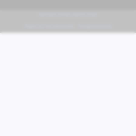
PIAGGIO | VESPA | MOTO GUZZI
FABER KFZ-Vertriebs GmbH - All rights reserved