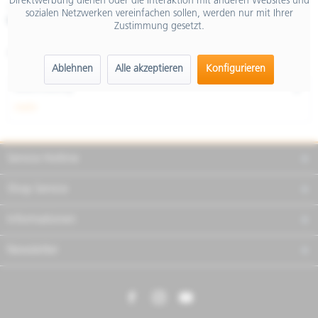
Direktwerbung dienen oder die Interaktion mit anderen Websites und
inkl. MwSt.
sozialen Netzwerken vereinfachen sollen, werden nur mit Ihrer
Merken
Teilen
Finanzierung
Zustimmung gesetzt.
Artikel-Nr.:
2S001301
Ablehnen
Alle akzeptieren
Konfigurieren
Beschreibung
mehr
Service Hotline
Shop Service
Informationen
Newsletter