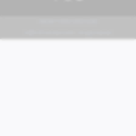
PIAGGIO | VESPA | MOTO GUZZI
FABER KFZ-Vertriebs GmbH - All rights reserved