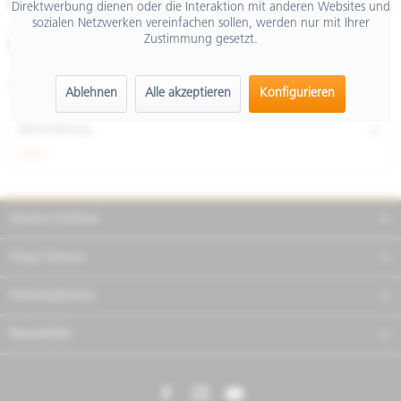
€ 69,00
Direktwerbung dienen oder die Interaktion mit anderen Websites und
sozialen Netzwerken vereinfachen sollen, werden nur mit Ihrer
inkl. MwSt.
Zustimmung gesetzt.
Merken
Teilen
Finanzierung
Artikel-Nr.:
CM273127
Ablehnen
Alle akzeptieren
Konfigurieren
Beschreibung
mehr
Service Hotline
Shop Service
Informationen
Newsletter