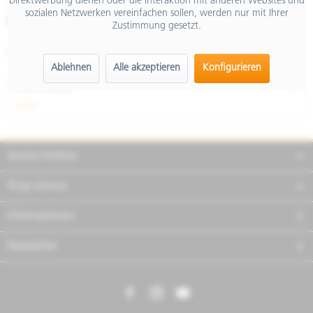
Direktwerbung dienen oder die Interaktion mit anderen Websites und
inkl. MwSt.
sozialen Netzwerken vereinfachen sollen, werden nur mit Ihrer
Merken
Teilen
Finanzierung
Zustimmung gesetzt.
Artikel-Nr.:
1B000562
Ablehnen
Alle akzeptieren
Konfigurieren
Beschreibung
mehr
Service Hotline
Shop Service
Informationen
Newsletter