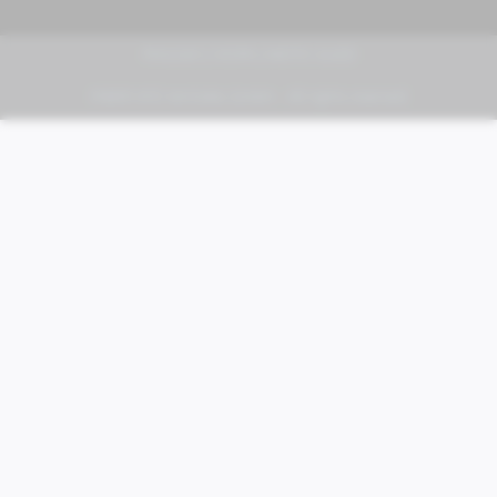
PIAGGIO | VESPA | MOTO GUZZI
FABER KFZ-Vertriebs GmbH - All rights reserved