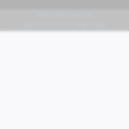
PIAGGIO | VESPA | MOTO GUZZI
FABER KFZ-Vertriebs GmbH - All rights reserved