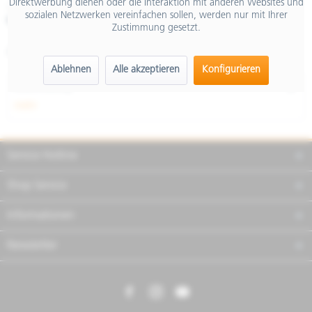
Direktwerbung dienen oder die Interaktion mit anderen Websites und
inkl. MwSt.
sozialen Netzwerken vereinfachen sollen, werden nur mit Ihrer
Merken
Teilen
Finanzierung
Zustimmung gesetzt.
Artikel-Nr.:
1B012501
Ablehnen
Alle akzeptieren
Konfigurieren
Beschreibung
mehr
Service Hotline
Shop Service
Informationen
Newsletter