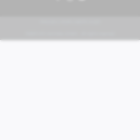
PIAGGIO | VESPA | MOTO GUZZI
FABER KFZ-Vertriebs GmbH - All rights reserved