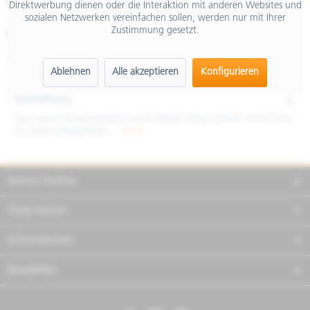
€ 229,00
Direktwerbung dienen oder die Interaktion mit anderen Websites und
sozialen Netzwerken vereinfachen sollen, werden nur mit Ihrer
inkl. MwSt.
Zustimmung gesetzt.
Merken
Teilen
Finanzierung
Artikel-Nr.:
1B013171
Ablehnen
Alle akzeptieren
Konfigurieren
Beschreibung
Top Case in Fahrzeugfarbe (matt Metallic-Blau) lackiert. Bietet Platz
für einen Integralhelm....
mehr
Service Hotline
Shop Service
Informationen
Newsletter