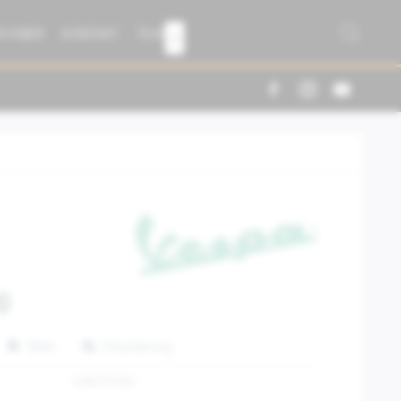
R FABER
KONTAKT
TEAM

0
Teilen
Finanzierung
CM273150