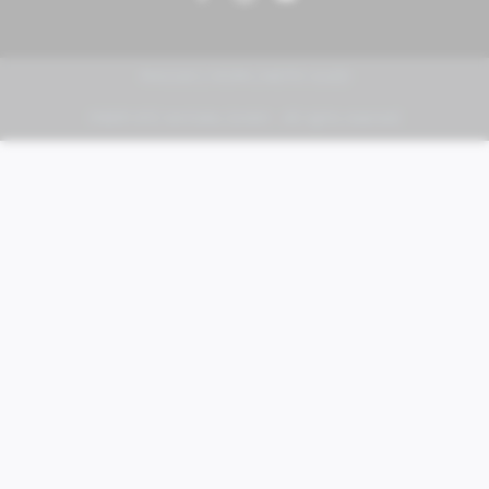
PIAGGIO | VESPA | MOTO GUZZI
FABER KFZ-Vertriebs GmbH - All rights reserved