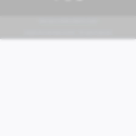
PIAGGIO | VESPA | MOTO GUZZI
FABER KFZ-Vertriebs GmbH - All rights reserved