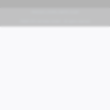
PIAGGIO | VESPA | MOTO GUZZI
FABER KFZ-Vertriebs GmbH - All rights reserved