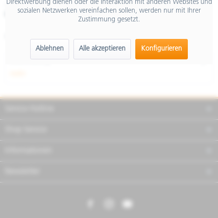
Direktwerbung dienen oder die Interaktion mit anderen Websites und
inkl. MwSt.
sozialen Netzwerken vereinfachen sollen, werden nur mit Ihrer
Merken
Teilen
Finanzierung
Zustimmung gesetzt.
Artikel-Nr.:
1B003972
Ablehnen
Alle akzeptieren
Konfigurieren
Beschreibung
mehr
Service Hotline
Shop Service
Informationen
Newsletter