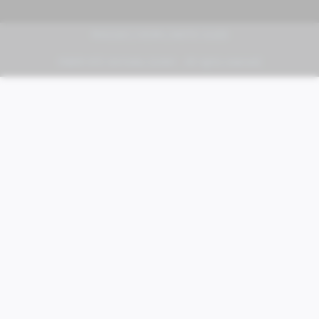
PIAGGIO | VESPA | MOTO GUZZI
FABER KFZ-Vertriebs GmbH - All rights reserved