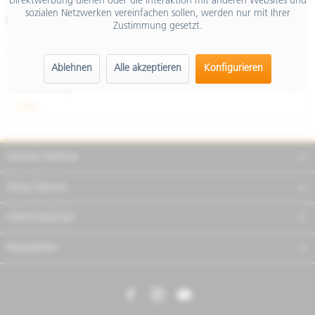
Direktwerbung dienen oder die Interaktion mit anderen Websites und
inkl. MwSt.
sozialen Netzwerken vereinfachen sollen, werden nur mit Ihrer
Merken
Teilen
Finanzierung
Zustimmung gesetzt.
Artikel-Nr.:
1B000909
Ablehnen
Alle akzeptieren
Konfigurieren
Beschreibung
mehr
Service Hotline
Shop Service
Informationen
Newsletter