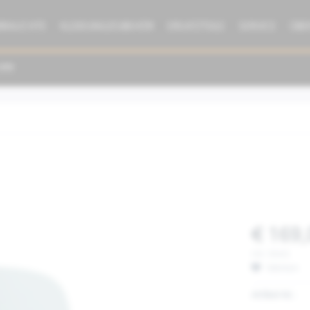
BRAUCHTE
KLEIDUNG/ZUBEHÖR
ERSATZTEILE
SERVICE
ÜBE
€ 169,
inkl. MwSt.
Merken
Artikel-Nr.: