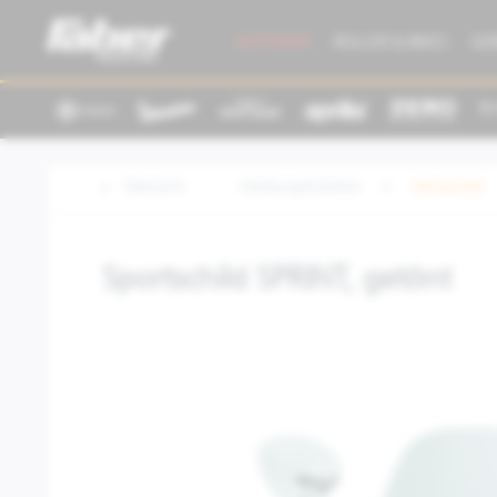
AKTIONEN
ROLLER & BIKES
GE
Übersicht
Kleidung/Zubehör
Windschild
Sportschild SPRINT, getönt