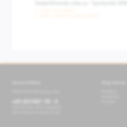
Weiterführende Links zu "Sportschild SPR
Fragen zum Artikel?
Weitere Artikel von Vespa Zubehör
Service Hotline
Shop Service
Telefonische Beratung unter:
Feedback
Newsletter
+43 (0)1/491 59 - 0
Kontakt
während der Öffnungszeiten
Store Richard-Strauss-Straße