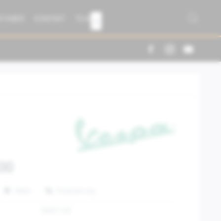
R FABER
KONTAKT
TEAM

00
Teilen
Finanzierung
1B001162