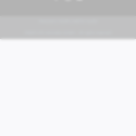
PIAGGIO | VESPA | MOTO GUZZI
FABER KFZ-Vertriebs GmbH - All rights reserved