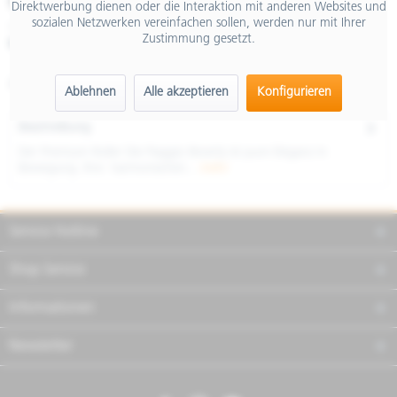
€ 5.999,00
Direktwerbung dienen oder die Interaktion mit anderen Websites und
sozialen Netzwerken vereinfachen sollen, werden nur mit Ihrer
inkl. MwSt.
Zustimmung gesetzt.
Merken
Teilen
Finanzierung
Artikel-Nr.:
NCPQXB3U06
Ablehnen
Alle akzeptieren
Konfigurieren
Beschreibung
Der Premium Roller Die Piaggio Beverly ist pure Eleganz in
Bewegung. Ihre harmonischen...
mehr
Service Hotline
Shop Service
Informationen
Newsletter