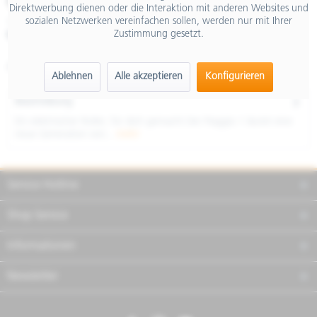
€ 1.999,00
Direktwerbung dienen oder die Interaktion mit anderen Websites und
sozialen Netzwerken vereinfachen sollen, werden nur mit Ihrer
inkl. MwSt.
Zustimmung gesetzt.
Merken
Teilen
Finanzierung
Artikel-Nr.:
NSU2BYDU06
Ablehnen
Alle akzeptieren
Konfigurieren
Beschreibung
Ein elektrischer Roller, für dich gemacht Der Piaggio 1 läutet eine
neue Generation von...
mehr
Service Hotline
Shop Service
Informationen
Newsletter