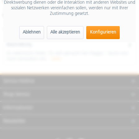
€ 2.599,00
Direktwerbung dienen oder die Interaktion mit anderen Websites und
sozialen Netzwerken vereinfachen sollen, werden nur mit Ihrer
inkl. MwSt.
Zustimmung gesetzt.
Merken
Teilen
Finanzierung
Artikel-Nr.:
NSU1EXCU41
Ablehnen
Alle akzeptieren
Konfigurieren
Beschreibung
Ein elektrischer Roller, für dich gemacht Der Piaggio 1 läutet eine
neue Generation von...
mehr
Service Hotline
Shop Service
Informationen
Newsletter