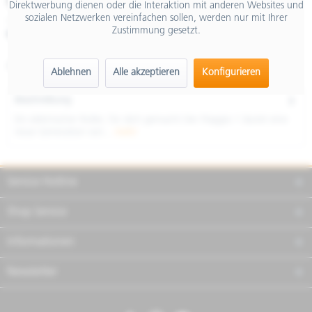
€ 2.599,00
Direktwerbung dienen oder die Interaktion mit anderen Websites und
sozialen Netzwerken vereinfachen sollen, werden nur mit Ihrer
inkl. MwSt.
Zustimmung gesetzt.
Merken
Teilen
Finanzierung
Artikel-Nr.:
NSU1NZBU41
Ablehnen
Alle akzeptieren
Konfigurieren
Beschreibung
Ein elektrischer Roller, für dich gemacht Der Piaggio 1 läutet eine
neue Generation von...
mehr
Service Hotline
Shop Service
Informationen
Newsletter