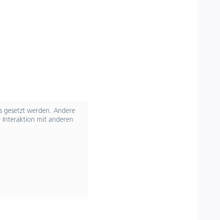
ts gesetzt werden. Andere
 Interaktion mit anderen