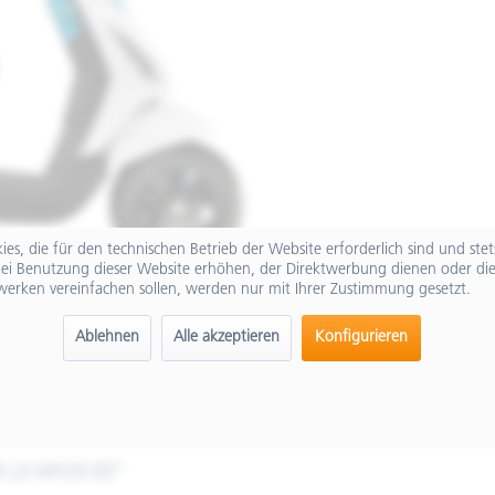
es, die für den technischen Betrieb der Website erforderlich sind und ste
ei Benutzung dieser Website erhöhen, der Direktwerbung dienen oder die
werken vereinfachen sollen, werden nur mit Ihrer Zustimmung gesetzt.
Ablehnen
Alle akzeptieren
Konfigurieren
E L3 MY23 E5"