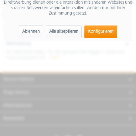
€ 2.599,00
Direktwerbung dienen oder die Interaktion mit anderen Websites und
sozialen Netzwerken vereinfachen sollen, werden nur mit Ihrer
inkl. MwSt.
Zustimmung gesetzt.
Merken
Teilen
Finanzierung
Artikel-Nr.:
NSU1BYCU37
Ablehnen
Alle akzeptieren
Konfigurieren
Beschreibung
Ein elektrischer Roller, für dich gemacht Der Piaggio 1 läutet eine
neue Generation von...
mehr
Service Hotline
Shop Service
Informationen
Newsletter