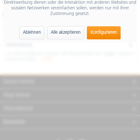
€ 3.399,00
Direktwerbung dienen oder die Interaktion mit anderen Websites und
sozialen Netzwerken vereinfachen sollen, werden nur mit Ihrer
inkl. MwSt.
Zustimmung gesetzt.
Merken
Teilen
Finanzierung
Artikel-Nr.:
NCLQN3SU28
Ablehnen
Alle akzeptieren
Konfigurieren
Beschreibung
Ein ultra-moderner Klassiker Die Persönlichkeit der Piaggio Liberty S
kommt in ihren ...
mehr
Service Hotline
Shop Service
Informationen
Newsletter