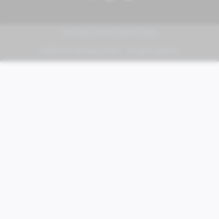
PIAGGIO | VESPA | MOTO GUZZI
FABER KFZ-Vertriebs GmbH - All rights reserved