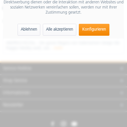
Direktwerbung dienen oder die Interaktion mit anderen Websites und
inkl. MwSt.
sozialen Netzwerken vereinfachen sollen, werden nur mit Ihrer
Merken
Teilen
Finanzierung
Zustimmung gesetzt.
Artikel-Nr.:
NCQ1ND9U40
Ablehnen
Alle akzeptieren
Konfigurieren
Beschreibung
ANSPRUCHSVOLL - Die ganze Eleganz von italienischem Design Die
Piaggio Medley weiß, wie...
mehr
Service Hotline
Shop Service
Informationen
Newsletter