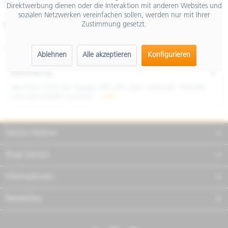
€ 11.999,00
Direktwerbung dienen oder die Interaktion mit anderen Websites und
sozialen Netzwerken vereinfachen sollen, werden nur mit Ihrer
inkl. MwSt.
Zustimmung gesetzt.
Merken
Teilen
Finanzierung
Artikel-Nr.:
NTT2NOHU04
Ablehnen
Alle akzeptieren
Konfigurieren
Beschreibung
Sportliche Seele Der Piaggio MP3 400 Sport verbindet Ästhetik
und automobilen Komfort...
mehr
Service Hotline
Shop Service
Informationen
Newsletter